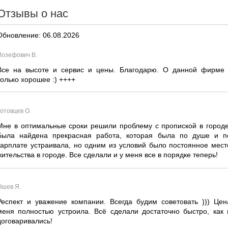
Отзывы о нас
Обновление: 06.08.2026
Иозефович В.
Все на высоте и сервис и цены. Благодарю. О данной фирме 
только хорошее :) ++++
Готовцев О.
Мне в оптимальные сроки решили проблему с пропиской в городе
Была найдена прекрасная работа, которая была по душе и п
зарплате устраивала, но одним из условий было постоянное мест
жительства в городе. Все сделали и у меня все в порядке теперь!
Ошев Я.
Респект и уважение компании. Всегда будим советовать ))) Цен
меня полностью устроила. Всё сделали достаточно быстро, как 
договаривались!