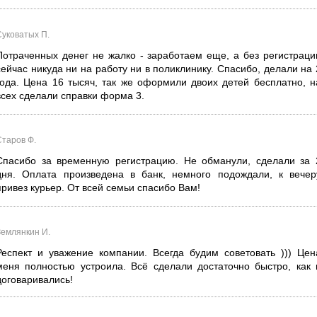
Суковатых П.
Потраченных денег не жалко - заработаем еще, а без регистраци
сейчас никуда ни на работу ни в поликлинику. Спасибо, делали на 
года. Цена 16 тысяч, так же оформили двоих детей бесплатно, н
всех сделали справки форма 3.
Старов Ф.
Спасибо за временную регистрацию. Не обманули, сделали за 
дня. Оплата произведена в банк, немного подождали, к вечер
привез курьер. От всей семьи спасибо Вам!
Землянкин И.
Респект и уважение компании. Всегда будим советовать ))) Цен
меня полностью устроила. Всё сделали достаточно быстро, как 
договаривались!